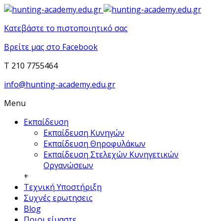
Κατεβάστε το πιστοποιητικό σας
Βρείτε μας στο Facebook
T 210 7755464
info@hunting-academy.edu.gr
Menu
Εκπαίδευση
Εκπαίδευση Κυνηγών
Εκπαίδευση Θηροφυλάκων
Εκπαίδευση Στελεχών Κυνηγετικών
Οργανώσεων
+
Τεχνική Υποστήριξη
Συχνές ερωτησεις
Blog
Ποιοι είμαστε