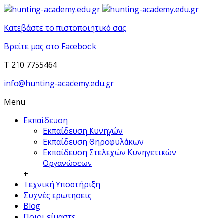
Κατεβάστε το πιστοποιητικό σας
Βρείτε μας στο Facebook
T 210 7755464
info@hunting-academy.edu.gr
Menu
Εκπαίδευση
Εκπαίδευση Κυνηγών
Εκπαίδευση Θηροφυλάκων
Εκπαίδευση Στελεχών Κυνηγετικών
Οργανώσεων
+
Τεχνική Υποστήριξη
Συχνές ερωτησεις
Blog
Ποιοι είμαστε