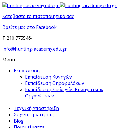
Κατεβάστε το πιστοποιητικό σας
Βρείτε μας στο Facebook
T 210 7755464
info@hunting-academy.edu.gr
Menu
Εκπαίδευση
Εκπαίδευση Κυνηγών
Εκπαίδευση Θηροφυλάκων
Εκπαίδευση Στελεχών Κυνηγετικών
Οργανώσεων
+
Τεχνική Υποστήριξη
Συχνές ερωτησεις
Blog
Ποιοι είμαστε