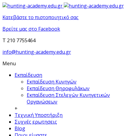
Κατεβάστε το πιστοποιητικό σας
Βρείτε μας στο Facebook
T 210 7755464
info@hunting-academy.edu.gr
Menu
Εκπαίδευση
Εκπαίδευση Κυνηγών
Εκπαίδευση Θηροφυλάκων
Εκπαίδευση Στελεχών Κυνηγετικών
Οργανώσεων
+
Τεχνική Υποστήριξη
Συχνές ερωτησεις
Blog
Ποιοι είμαστε