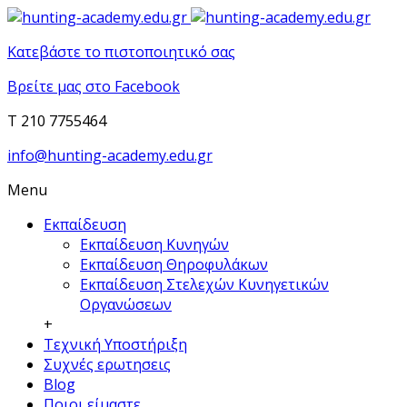
Κατεβάστε το πιστοποιητικό σας
Βρείτε μας στο Facebook
T 210 7755464
info@hunting-academy.edu.gr
Menu
Εκπαίδευση
Εκπαίδευση Κυνηγών
Εκπαίδευση Θηροφυλάκων
Εκπαίδευση Στελεχών Κυνηγετικών
Οργανώσεων
+
Τεχνική Υποστήριξη
Συχνές ερωτησεις
Blog
Ποιοι είμαστε