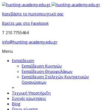
Κατεβάστε το πιστοποιητικό σας
Βρείτε μας στο Facebook
T 210 7755464
info@hunting-academy.edu.gr
Menu
Εκπαίδευση
Εκπαίδευση Κυνηγών
Εκπαίδευση Θηροφυλάκων
Εκπαίδευση Στελεχών Κυνηγετικών
Οργανώσεων
+
Τεχνική Υποστήριξη
Συχνές ερωτησεις
Blog
Ποιοι είμαστε