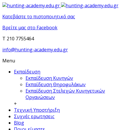
Κατεβάστε το πιστοποιητικό σας
Βρείτε μας στο Facebook
T 210 7755464
info@hunting-academy.edu.gr
Menu
Εκπαίδευση
Εκπαίδευση Κυνηγών
Εκπαίδευση Θηροφυλάκων
Εκπαίδευση Στελεχών Κυνηγετικών
Οργανώσεων
+
Τεχνική Υποστήριξη
Συχνές ερωτησεις
Blog
Ποιοι είμαστε