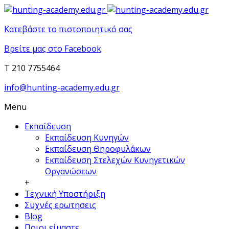
Κατεβάστε το πιστοποιητικό σας
Βρείτε μας στο Facebook
T 210 7755464
info@hunting-academy.edu.gr
Menu
Εκπαίδευση
Εκπαίδευση Κυνηγών
Εκπαίδευση Θηροφυλάκων
Εκπαίδευση Στελεχών Κυνηγετικών
Οργανώσεων
+
Τεχνική Υποστήριξη
Συχνές ερωτησεις
Blog
Ποιοι είμαστε