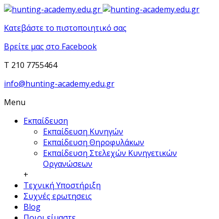
Κατεβάστε το πιστοποιητικό σας
Βρείτε μας στο Facebook
T 210 7755464
info@hunting-academy.edu.gr
Menu
Εκπαίδευση
Εκπαίδευση Κυνηγών
Εκπαίδευση Θηροφυλάκων
Εκπαίδευση Στελεχών Κυνηγετικών
Οργανώσεων
+
Τεχνική Υποστήριξη
Συχνές ερωτησεις
Blog
Ποιοι είμαστε