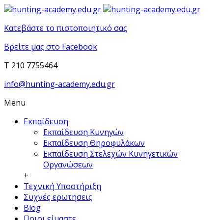
Κατεβάστε το πιστοποιητικό σας
Βρείτε μας στο Facebook
T 210 7755464
info@hunting-academy.edu.gr
Menu
Εκπαίδευση
Εκπαίδευση Κυνηγών
Εκπαίδευση Θηροφυλάκων
Εκπαίδευση Στελεχών Κυνηγετικών
Οργανώσεων
+
Τεχνική Υποστήριξη
Συχνές ερωτησεις
Blog
Ποιοι είμαστε