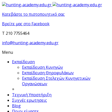
Κατεβάστε το πιστοποιητικό σας
Βρείτε μας στο Facebook
T 210 7755464
info@hunting-academy.edu.gr
Menu
Εκπαίδευση
Εκπαίδευση Κυνηγών
Εκπαίδευση Θηροφυλάκων
Εκπαίδευση Στελεχών Κυνηγετικών
Οργανώσεων
+
Τεχνική Υποστήριξη
Συχνές ερωτησεις
Blog
Ποιοι είμαστε