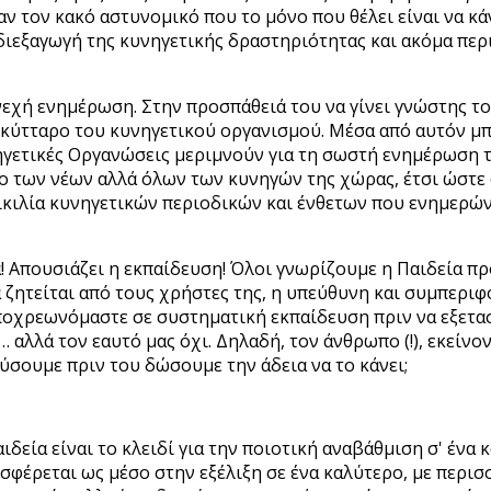
ν τον κακό αστυνομικό που το μόνο που θέλει είναι να κάν
 διεξαγωγή της κυνηγετικής δραστηριότητας και ακόμα πε
νεχή ενημέρωση. Στην προσπάθειά του να γίνει γνώστης του
 κύτταρο του κυνηγετικού οργανισμού. Μέσα από αυτόν μπο
νηγετικές Οργανώσεις μεριμνούν για τη σωστή ενημέρωση 
ο των νέων αλλά όλων των κυνηγών της χώρας, έτσι ώστε ο
ικιλία κυνηγετικών περιοδικών και ένθετων που ενημερώνο
α! Απουσιάζει η εκπαίδευση! Όλοι γνωρίζουμε η Παιδεία π
 ζητείται από τους χρήστες της, η υπεύθυνη και συμπερι
οχρεωνόμαστε σε συστηματική εκπαίδευση πριν να εξεταστ
 αλλά τον εαυτό μας όχι. Δηλαδή, τον άνθρωπο (!), εκείνο
δεύσουμε πριν του δώσουμε την άδεια να το κάνει;
ιδεία είναι το κλειδί για την ποιοτική αναβάθμιση σ' ένα
φέρεται ως μέσο στην εξέλιξη σε ένα καλύτερο, με περισσ