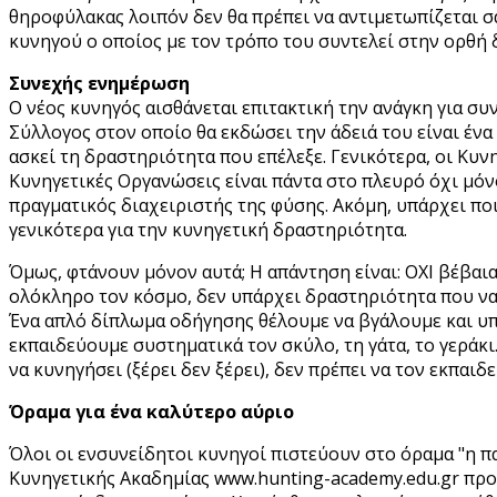
θηροφύλακας λοιπόν δεν θα πρέπει να αντιμετωπίζεται σα
κυνηγού ο οποίος με τον τρόπο του συντελεί στην ορθή
Συνεχής ενημέρωση
Ο νέος κυνηγός αισθάνεται επιτακτική την ανάγκη για συ
Σύλλογος στον οποίο θα εκδώσει την άδειά του είναι ένα
ασκεί τη δραστηριότητα που επέλεξε. Γενικότερα, οι Κυ
Κυνηγετικές Οργανώσεις είναι πάντα στο πλευρό όχι μόν
πραγματικός διαχειριστής της φύσης. Ακόμη, υπάρχει πο
γενικότερα για την κυνηγετική δραστηριότητα.
Όμως, φτάνουν μόνον αυτά; Η απάντηση είναι: ΟΧΙ βέβαι
ολόκληρο τον κόσμο, δεν υπάρχει δραστηριότητα που να
Ένα απλό δίπλωμα οδήγησης θέλουμε να βγάλουμε και υπ
εκπαιδεύουμε συστηματικά τον σκύλο, τη γάτα, το γεράκι…
να κυνηγήσει (ξέρει δεν ξέρει), δεν πρέπει να τον εκπαι
Όραμα για ένα καλύτερο αύριο
Όλοι οι ενσυνείδητοι κυνηγοί πιστεύουν στο όραμα "η πα
Κυνηγετικής Ακαδημίας www.hunting-academy.edu.gr προσ