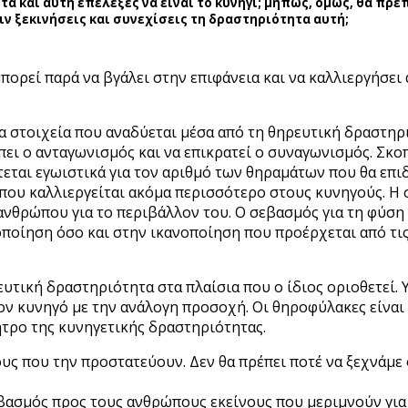
α και αυτή επέλεξες να είναι το κυνήγι; μήπως, όμως, θα πρέπ
ιν ξεκινήσεις και συνεχίσεις τη δραστηριότητα αυτή;
πορεί παρά να βγάλει στην επιφάνεια και να καλλιεργήσει
τα στοιχεία που αναδύεται μέσα από τη θηρευτική δραστηρ
πει ο ανταγωνισμός και να επικρατεί ο συναγωνισμός. Σκοπ
εται εγωιστικά για τον αριθμό των θηραμάτων που θα επιδε
 που καλλιεργείται ακόμα περισσότερο στους κυνηγούς. Η 
ανθρώπου για το περιβάλλον του. Ο σεβασμός για τη φύση
ποίηση όσο και στην ικανοποίηση που προέρχεται από τις
ρευτική δραστηριότητα στα πλαίσια που ο ίδιος οριοθετεί
τον κυνηγό με την ανάλογη προσοχή. Οι θηροφύλακες είναι
ητρο της κυνηγετικής δραστηριότητας.
ς που την προστατεύουν. Δεν θα πρέπει ποτέ να ξεχνάμε
σεβασμός προς τους ανθρώπους εκείνους που μεριμνούν γι